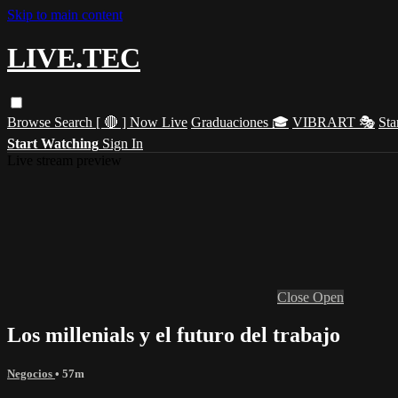
Skip to main content
LIVE.TEC
Browse
Search
[ 🔴 ] Now Live
Graduaciones 🎓
VIBRART 🎭
Sta
Start Watching
Sign In
Live stream preview
Close
Open
Los millenials y el futuro del trabajo
Negocios
• 57m