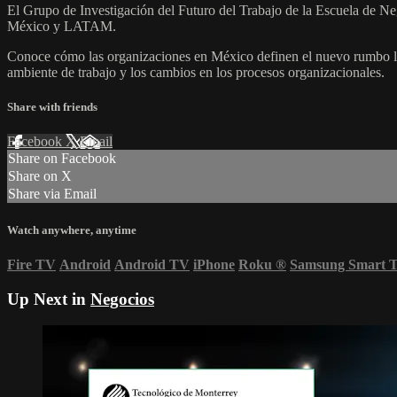
El Grupo de Investigación del Futuro del Trabajo de la Escuela de Ne
México y LATAM.
Conoce cómo las organizaciones en México definen el nuevo rumbo labor
ambiente de trabajo y los cambios en los procesos organizacionales.
Share with friends
Facebook
X
Email
Share on Facebook
Share on X
Share via Email
Watch anywhere, anytime
Fire TV
Android
Android TV
iPhone
Roku
®
Samsung Smart 
Up Next in
Negocios