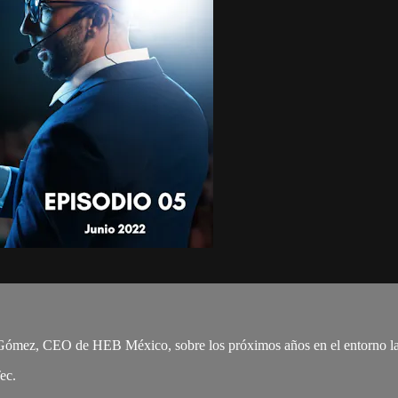
mez, CEO de HEB México, sobre los próximos años en el entorno labor
ec.