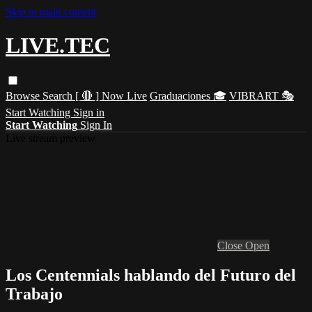
Skip to main content
LIVE.TEC
Browse
Search
[ 🔴 ] Now Live
Graduaciones 🎓
VIBRART 🎭
Start Watching
Sign in
Start Watching
Sign In
Live stream preview
Close
Open
Los Centennials hablando del Futuro del
Trabajo