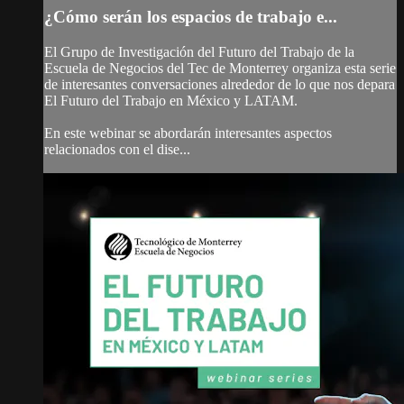
¿Cómo serán los espacios de trabajo e...
El Grupo de Investigación del Futuro del Trabajo de la
Escuela de Negocios del Tec de Monterrey organiza esta serie
de interesantes conversaciones alrededor de lo que nos depara
El Futuro del Trabajo en México y LATAM.
En este webinar se abordarán interesantes aspectos
relacionados con el dise...