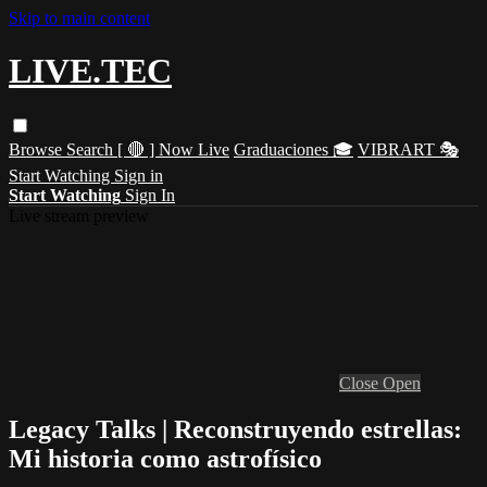
Skip to main content
LIVE.TEC
Browse
Search
[ 🔴 ] Now Live
Graduaciones 🎓
VIBRART 🎭
Start Watching
Sign in
Start Watching
Sign In
Live stream preview
Close
Open
Legacy Talks | Reconstruyendo estrellas:
Mi historia como astrofísico