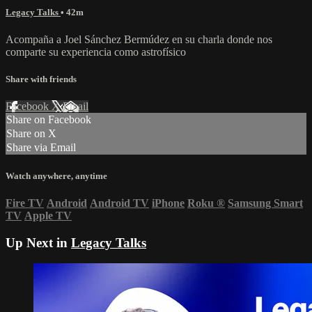
Legacy Talks
• 42m
Acompaña a Joel Sánchez Bermúdez en su charla donde nos
comparte su experiencia como astrofísico
Share with friends
Facebook
X
Email
Share on Facebook
Share on X
Share via Email
Watch anywhere, anytime
Fire TV
Android
Android TV
iPhone
Roku
®
Samsung Smart
TV
Apple TV
Up Next in
Legacy Talks