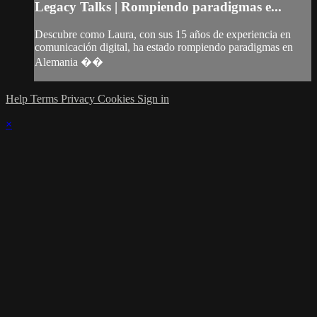
Legacy Talks | Rompiendo paradigmas e...
Descubre como Laura, con sus 15 años de experiencia en
comunicación digital, ha estado rompiendo paradigmas en
Alemania ��
Help
Terms
Privacy
Cookies
Sign in
×