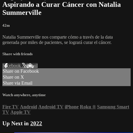
Aspirando a Curar Cáncer con Natalia
Summerville
42m
Natalia Summerville nos comparte cómo a través de la data
generada por miles de pacientes, se logrará curar el cáncer.
Share with friends
Facebook
X
Email
Share on Facebook
Share on X
Share via Email
Watch anywhere, anytime
Fire TV
Android
Android TV
iPhone
Roku
®
Samsung Smart
TV
Apple TV
Up Next in
2022