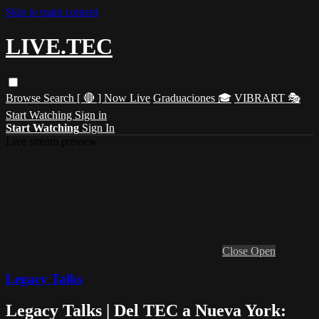
Skip to main content
LIVE.TEC
Browse
Search
[ 🔴 ] Now Live
Graduaciones 🎓
VIBRART 🎭
Start Watching
Sign in
Start Watching
Sign In
Live stream preview
Close
Open
Legacy Talks
Legacy Talks | Del TEC a Nueva York: