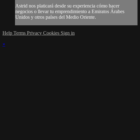
Astrid nos platicará desde su experiencia cómo hacer
negocios o llevar tu emprendimiento a Emiratos Árabes
Unidos y otros países del Medio Oriente.
Help
Terms
Privacy
Cookies
Sign in
×