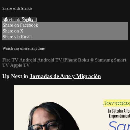
Share with friends
Facebook
X
Email
Share on Facebook
Share on X
Share via Email
Watch anywhere, anytime
Fire TV
Android
Android TV
iPhone
Roku
®
Samsung Smart
TV
Apple TV
Up Next in
Jornadas de Arte y Migración