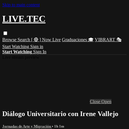
Skip to main content
LIVE.TEC
Browse
Search
[ 🔴 ] Now Live
Graduaciones 🎓
VIBRART 🎭
Start Watching
Sign in
Start Watching
Sign In
Live stream preview
Close
Open
Diálogo Universitario con Irene Vallejo
Jornadas de Arte y Migración
• 1h 1m