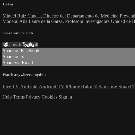
1h 4m
Miguel Ruiz Canela, Director del Departamento de Medicina Preventiva
Modera: Ana Laura de la Garza, Profesora investigadora Unidad de Bi
Share with friends
Facebook
X
Email
Share on Facebook
Share on X
Share via Email
Watch anywhere, anytime
Fire TV
Android
Android TV
iPhone
Roku
®
Samsung Smart 
Help
Terms
Privacy
Cookies
Sign in
×