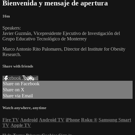
Bienvenida y mensaje de apertura
16m
Speakers:
Javier Guzmán, Vicepresidente Ejecutivo de Investigación del
Grupo Educativo Tecnológico de Monterrey
Marco Antonio Rito Palomares, Director del Institute for Obesity
Research.
Share with friends
Facebook
X
Email
Share on Facebook
Share on X
Share via Email
Watch anywhere, anytime
Fire TV
Android
Android TV
iPhone
Roku
®
Samsung Smart
TV
Apple TV