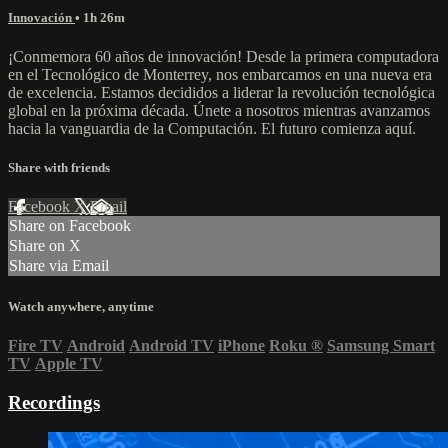
Innovación
• 1h 26m
¡Conmemora 60 años de innovación! Desde la primera computadora
en el Tecnológico de Monterrey, nos embarcamos en una nueva era
de excelencia. Estamos decididos a liderar la revolución tecnológica
global en la próxima década. Únete a nosotros mientras avanzamos
hacia la vanguardia de la Computación. El futuro comienza aquí.
Share with friends
Facebook
X
Email
Share on Facebook
Share on X
Share via Email
Watch anywhere, anytime
Fire TV
Android
Android TV
iPhone
Roku
®
Samsung Smart
TV
Apple TV
Recordings