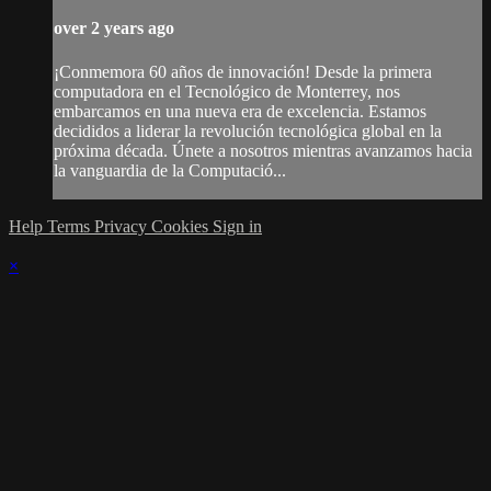
over 2 years ago
¡Conmemora 60 años de innovación! Desde la primera
computadora en el Tecnológico de Monterrey, nos
embarcamos en una nueva era de excelencia. Estamos
decididos a liderar la revolución tecnológica global en la
próxima década. Únete a nosotros mientras avanzamos hacia
la vanguardia de la Computació...
Help
Terms
Privacy
Cookies
Sign in
×