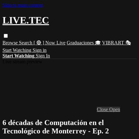
Skip to main content
LIVE.TEC
Browse
Search
[ 🔴 ] Now Live
Graduaciones 🎓
VIBRART 🎭
Start Watching
Sign in
Start Watching
Sign In
Live stream preview
Close
Open
6 décadas de Computación en el
Tecnológico de Monterrey - Ep. 2