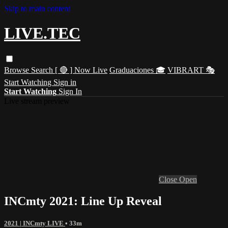
Skip to main content
LIVE.TEC
Browse
Search
[ 🔴 ] Now Live
Graduaciones 🎓
VIBRART 🎭
Start Watching
Sign in
Start Watching
Sign In
Live stream preview
Close
Open
INCmty 2021: Line Up Reveal
2021 | INCmty LIVE
• 33m