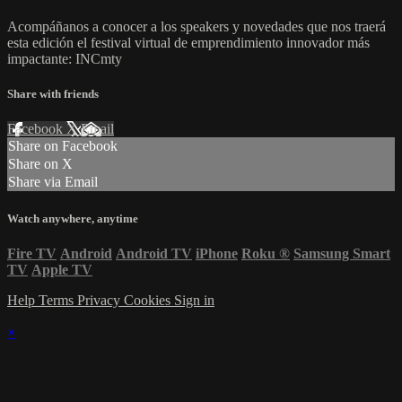
Acompáñanos a conocer a los speakers y novedades que nos traerá
esta edición el festival virtual de emprendimiento innovador más
impactante: INCmty
Share with friends
Facebook
X
Email
Share on Facebook
Share on X
Share via Email
Watch anywhere, anytime
Fire TV
Android
Android TV
iPhone
Roku
®
Samsung Smart
TV
Apple TV
Help
Terms
Privacy
Cookies
Sign in
×