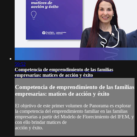
59:52
Competencia de emprendimiento de las familias
empresarias: matices de acción y éxito
Competencia de emprendimiento de las familias
empresarias: matices de acción y éxito
El objetivo de este primer volumen de Panorama es explorar
la competencia del emprendimiento familiar en las familias
empresarias a partir del Modelo de Florecimiento del IFEM, y
con ello brindar matices de
acción y éxito.