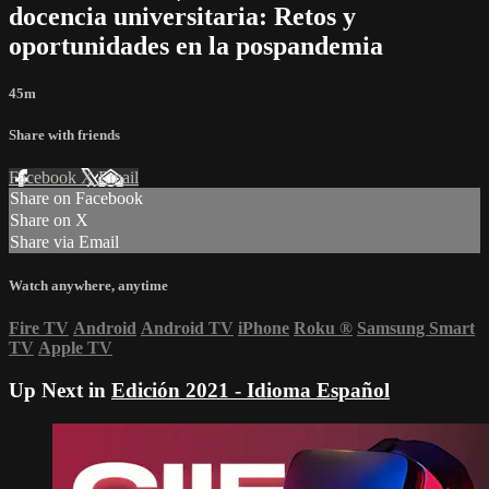
docencia universitaria: Retos y
oportunidades en la pospandemia
45m
Share with friends
Facebook
X
Email
Share on Facebook
Share on X
Share via Email
Watch anywhere, anytime
Fire TV
Android
Android TV
iPhone
Roku
®
Samsung Smart
TV
Apple TV
Up Next in
Edición 2021 - Idioma Español