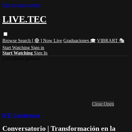
Skip to main content
LIVE.TEC
Browse
Search
[ 🔴 ] Now Live
Graduaciones 🎓
VIBRART 🎭
Start Watching
Sign in
Start Watching
Sign In
Live stream preview
Close
Open
IFE Conference
Conversatorio | Transformación en la