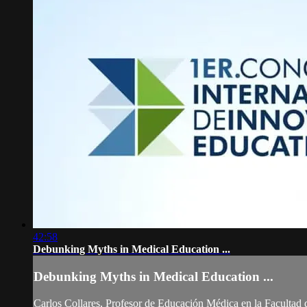
42:58
Debunking Myths in Medical Education ...
Debunking Myths in Medical Education ...
Carlos Collares, Profesor de Educación Médica en la Facultad d