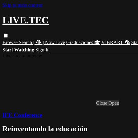
Skip to main content
LIVE.TEC
Browse
Search
[ 🔴 ] Now Live
Graduaciones 🎓
VIBRART 🎭
Sta
Start Watching
Sign In
Live stream preview
Close
Open
IFE Conference
Reinventando la educación