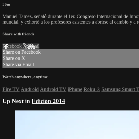
36m
Manuel Tamez, señaló durante el 1er. Congreso Internacional de Innova
mundial, y exhortó a los profesores asistentes a abrirse al cambio y a 
Share with friends
Facebook
X
Email
Share on Facebook
Share on X
Share via Email
Watch anywhere, anytime
Fire TV
Android
Android TV
iPhone
Roku
®
Samsung Smart 
Up Next in
Edición 2014