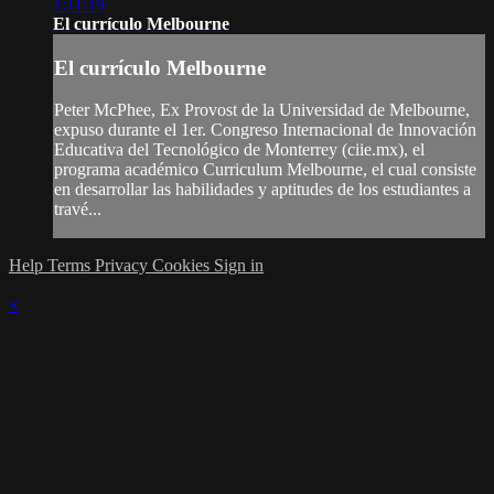
1:11:19
El currículo Melbourne
El currículo Melbourne
Peter McPhee, Ex Provost de la Universidad de Melbourne,
expuso durante el 1er. Congreso Internacional de Innovación
Educativa del Tecnológico de Monterrey (ciie.mx), el
programa académico Curriculum Melbourne, el cual consiste
en desarrollar las habilidades y aptitudes de los estudiantes a
travé...
Help
Terms
Privacy
Cookies
Sign in
×