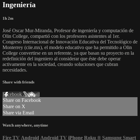
Ingeniería
1h 2m
José Oscar Mur-Miranda, Profesor de ingeniería y computación de
Olin College, compartió con los profesores asistentes al 1er.
Congreso Internacional de Innovación Educativa del Tecnológico de
Monterrey (ciie.mx), el modelo educativo que ha permitido a Olin
College convertirse en un referente, ya que basan su proyecto en la
redefinición del ingeniero al considerar que éste debe operar
activamente en la sociedad, creando soluciones que cubran
necesidades.
Share with friends
Facebook
X
Email
Share on Facebook
Share on X
Share via Email
Watch anywhere, anytime
Fire TV
Android
Android TV
iPhone
Roku
®
Samsung Smart