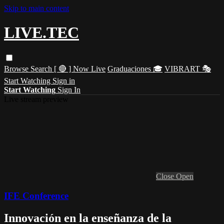
Skip to main content
LIVE.TEC
Browse
Search
[ 🔴 ] Now Live
Graduaciones 🎓
VIBRART 🎭
Start Watching
Sign in
Start Watching
Sign In
Live stream preview
Close
Open
IFE Conference
Innovación en la enseñanza de la