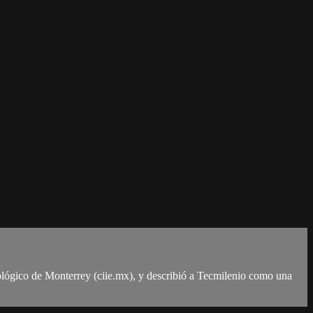
ológico de Monterrey (ciie.mx), y describió a Tecmilenio como una