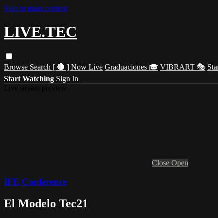
Skip to main content
LIVE.TEC
Browse
Search
[ 🔴 ] Now Live
Graduaciones 🎓
VIBRART 🎭
Sta
Start Watching
Sign In
Live stream preview
Close
Open
IFE Conference
El Modelo Tec21