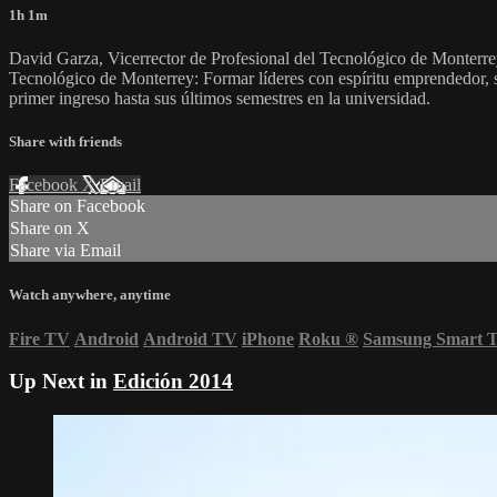
1h 1m
David Garza, Vicerrector de Profesional del Tecnológico de Monterrey
Tecnológico de Monterrey: Formar líderes con espíritu emprendedor, 
primer ingreso hasta sus últimos semestres en la universidad.
Share with friends
Facebook
X
Email
Share on Facebook
Share on X
Share via Email
Watch anywhere, anytime
Fire TV
Android
Android TV
iPhone
Roku
®
Samsung Smart 
Up Next in
Edición 2014