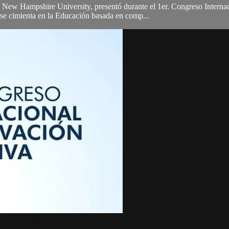
rn New Hampshire University, presentó durante el 1er. Congreso Intern
l se cimienta en la Educación basada en comp...