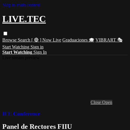
Skip to main content
LIVE.TEC
Browse
Search
[ 🔴 ] Now Live
Graduaciones 🎓
VIBRART 🎭
Start Watching
Sign in
Start Watching
Sign In
Live stream preview
Close
Open
IFE Conference
Panel de Rectores FIIU