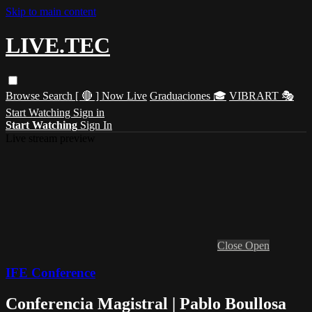
Skip to main content
LIVE.TEC
Browse
Search
[ 🔴 ] Now Live
Graduaciones 🎓
VIBRART 🎭
Start Watching
Sign in
Start Watching
Sign In
Live stream preview
Close
Open
IFE Conference
Conferencia Magistral | Pablo Boullosa