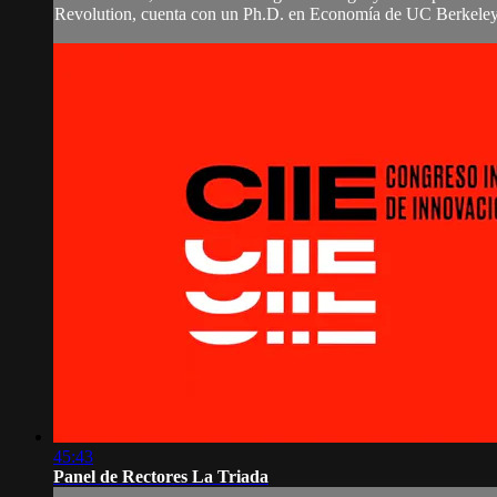
Revolution, cuenta con un Ph.D. en Economía de UC Berkeley. 
45:43
Panel de Rectores La Triada