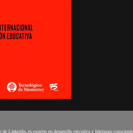
e de LinkedIn, es experto en desarrollo ejecutivo y liderazgo conscie