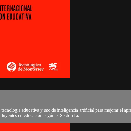
cnología educativa y uso de inteligencia artificial para mejorar el 
fluyentes en educación según el Seldon Li...