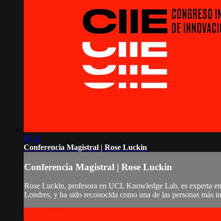
47:31
Conferencia Magistral | Rose Luckin
Conferencia Magistral | Rose Luckin
Rose Luckin, profesora en UCL Knowledge Lab, es experta en te
Londres, y ha sido reconocida como una de las personas más in