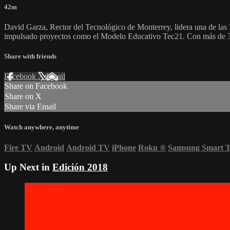
42m
David Garza, Rector del Tecnológico de Monterrey, lidera una de la
impulsado proyectos como el Modelo Educativo Tec21. Con más de 30 
Share with friends
Facebook
X
Email
Share on Facebook
Share on X
Share via Email
Watch anywhere, anytime
Fire TV
Android
Android TV
iPhone
Roku
®
Samsung Smart 
Up Next in
Edición 2018