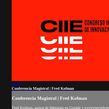
44:46
Conferencia Magistral | Fred Kofman
Conferencia Magistral | Fred Kofman
Fred Kofman, asesor de liderazgo en Google y exvicepresident