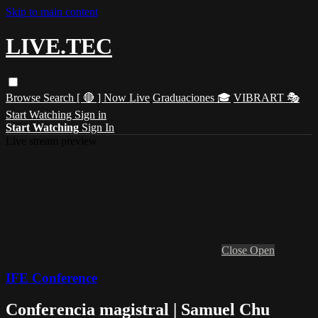
Skip to main content
LIVE.TEC
Browse
Search
[ 🔴 ] Now Live
Graduaciones 🎓
VIBRART 🎭
Start Watching
Sign in
Start Watching
Sign In
Live stream preview
Close
Open
IFE Conference
Conferencia magistral | Samuel Chu