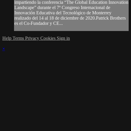
impartiendo la conferencia “The Global Education Innovation
Landscape” durante el 7º Congreso Internacional de
Innovación Educativa del Tecnológico de Monterrey
realizado del 14 al 18 de diciembre de 2020.Patrick Brothers
es el Co-Fundador y CE...
Help
Terms
Privacy
Cookies
Sign in
×