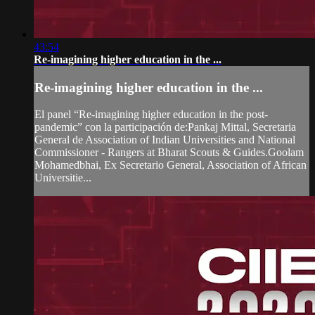
43:54
Re-imagining higher education in the ...
Re-imagining higher education in the ...
El panel “Re-imagining higher education in the post-
pandemic” con la participación de:Pankaj Mittal, Secretaria
General de Association of Indian Universities and National
Commissioner - Rangers at Bharat Scouts & Guides.Goolam
Mohamedbhai, Ex Secretario General, Association of African
Universitie...