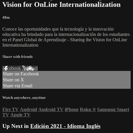
Vision for OnLine Internationalization
48m
Conoce las oportunidades que la tecnología y la innovación
educativa ha brindado para la internacionalización de los estudiantes
en el Panel Global de Aprendizaje - Sharing the Vision for OnLine
Internationalization
Share with friends
Facebook
X
Email
Share on Facebook
Share on X
Share via Email
Watch anywhere, anytime
Fire TV
Android
Android TV
iPhone
Roku
®
Samsung Smart
TV
Apple TV
Up Next in
Edición 2021 - Idioma Inglés