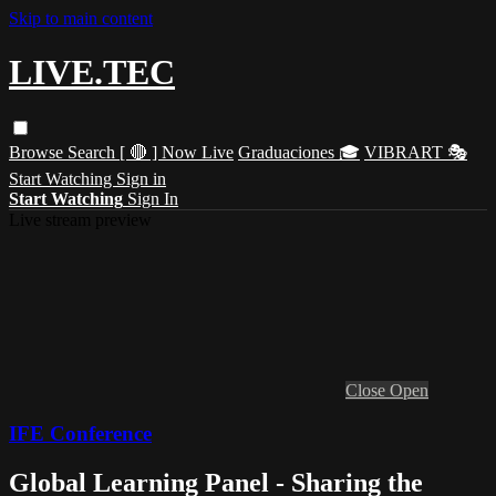
Skip to main content
LIVE.TEC
Browse
Search
[ 🔴 ] Now Live
Graduaciones 🎓
VIBRART 🎭
Start Watching
Sign in
Start Watching
Sign In
Live stream preview
Close
Open
IFE Conference
Global Learning Panel - Sharing the