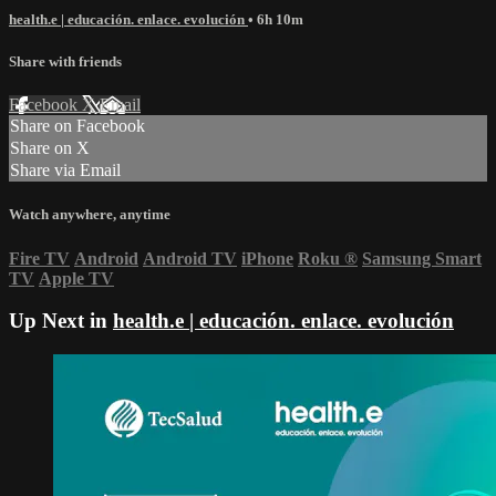
health.e | educación. enlace. evolución
• 6h 10m
Share with friends
Facebook
X
Email
Share on Facebook
Share on X
Share via Email
Watch anywhere, anytime
Fire TV
Android
Android TV
iPhone
Roku
®
Samsung Smart
TV
Apple TV
Up Next in
health.e | educación. enlace. evolución