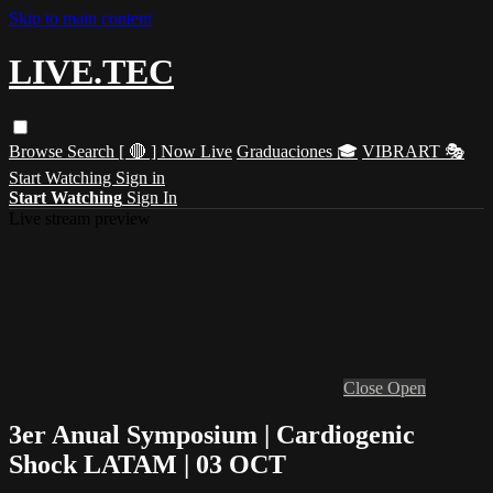
Skip to main content
LIVE.TEC
Browse
Search
[ 🔴 ] Now Live
Graduaciones 🎓
VIBRART 🎭
Start Watching
Sign in
Start Watching
Sign In
Live stream preview
Close
Open
3er Anual Symposium | Cardiogenic
Shock LATAM | 03 OCT