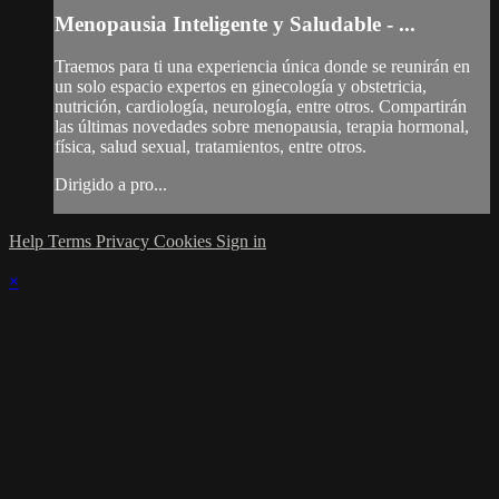
Menopausia Inteligente y Saludable - ...
Traemos para ti una experiencia única donde se reunirán en
un solo espacio expertos en ginecología y obstetricia,
nutrición, cardiología, neurología, entre otros. Compartirán
las últimas novedades sobre menopausia, terapia hormonal,
física, salud sexual, tratamientos, entre otros.
Dirigido a pro...
Help
Terms
Privacy
Cookies
Sign in
×