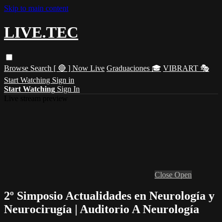
Skip to main content
LIVE.TEC
Browse
Search
[ 🔴 ] Now Live
Graduaciones 🎓
VIBRART 🎭
Start Watching
Sign in
Start Watching
Sign In
Live stream preview
Close
Open
2º Simposio Actualidades en Neurología y
Neurocirugía | Auditorio A Neurología