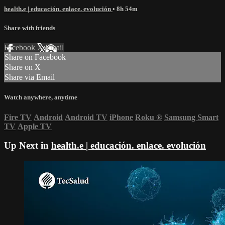
health.e | educación. enlace. evolución
• 8h 54m
Share with friends
Facebook
X
Email
Share on Facebook
Share on X
Share via Email
Watch anywhere, anytime
Fire TV
Android
Android TV
iPhone
Roku
®
Samsung Smart
TV
Apple TV
Up Next in
health.e | educación. enlace. evolución