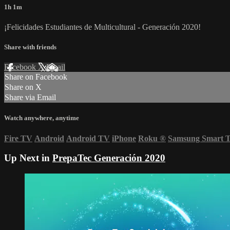
1h 1m
¡Felicidades Estudiantes de Multicultural - Generación 2020!
Share with friends
Facebook
X
Email
Share on Facebook
Share on X
Share via Email
Watch anywhere, anytime
Fire TV
Android
Android TV
iPhone
Roku
®
Samsung Smart 
Up Next in
PrepaTec Generación 2020