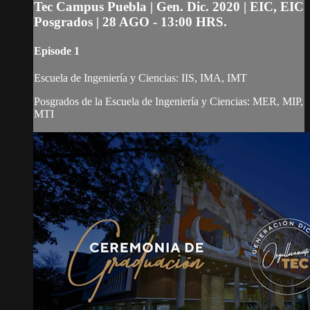
Tec Campus Puebla | Gen. Dic. 2020 | EIC, EIC
Posgrados | 28 AGO - 13:00 HRS.
Episode 1
Escuela de Ingeniería y Ciencias: IIS, IMA, IMT
Posgrados de la Escuela de Ingeniería y Ciencias: MER, MIP,
MTI