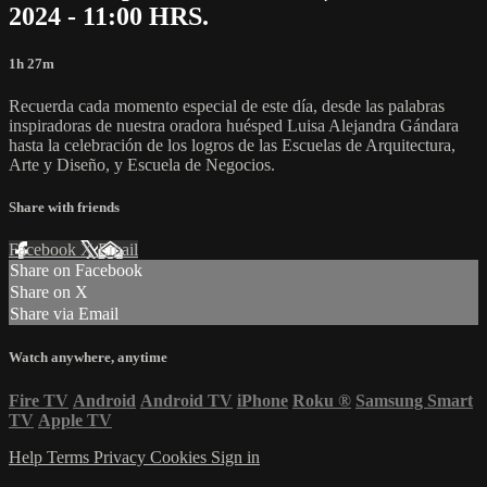
2024 - 11:00 HRS.
1h 27m
Recuerda cada momento especial de este día, desde las palabras
inspiradoras de nuestra oradora huésped Luisa Alejandra Gándara
hasta la celebración de los logros de las Escuelas de Arquitectura,
Arte y Diseño, y Escuela de Negocios.
Share with friends
Facebook
X
Email
Share on Facebook
Share on X
Share via Email
Watch anywhere, anytime
Fire TV
Android
Android TV
iPhone
Roku
®
Samsung Smart
TV
Apple TV
Help
Terms
Privacy
Cookies
Sign in