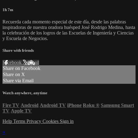
1h 7m
Recuerda cada momento especial de este día, desde las palabras
inspiradoras de nuestra oradora huésped José Rodrigo Medina, hasta
la celebración de los logros de las Escuelas de Ingeniería y Ciencias
y Escuela de Negocios.
Share with friends
Facebook
X
Email
Share on Facebook
Share on X
Share via Email
Watch anywhere, anytime
Fire TV
Android
Android TV
iPhone
Roku
®
Samsung Smart
TV
Apple TV
Help
Terms
Privacy
Cookies
Sign in
×