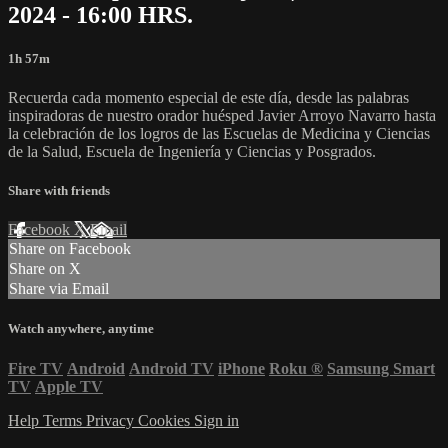
2024 - 16:00 HRS.
1h 57m
Recuerda cada momento especial de este día, desde las palabras
inspiradoras de nuestro orador huésped Javier Arroyo Navarro hasta
la celebración de los logros de las Escuelas de Medicina y Ciencias
de la Salud, Escuela de Ingeniería y Ciencias y Posgrados.
Share with friends
Facebook
X
Email
Share on Facebook
Share on X
Share via Email
Watch anywhere, anytime
Fire TV
Android
Android TV
iPhone
Roku
®
Samsung Smart
TV
Apple TV
Help
Terms
Privacy
Cookies
Sign in