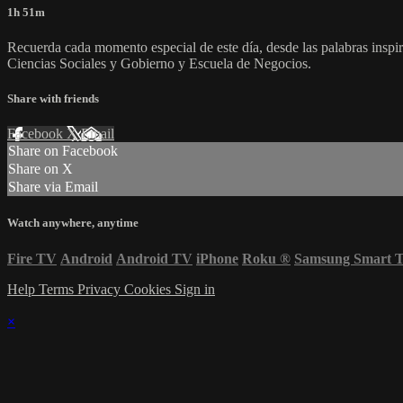
1h 51m
Recuerda cada momento especial de este día, desde las palabras inspir
Ciencias Sociales y Gobierno y Escuela de Negocios.
Share with friends
Facebook
X
Email
Share on Facebook
Share on X
Share via Email
Watch anywhere, anytime
Fire TV
Android
Android TV
iPhone
Roku
®
Samsung Smart 
Help
Terms
Privacy
Cookies
Sign in
×