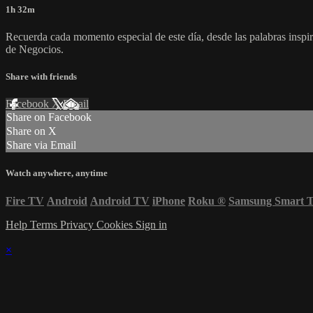
1h 32m
Recuerda cada momento especial de este día, desde las palabras inspir
de Negocios.
Share with friends
Facebook
X
Email
Share on Facebook
Share on X
Share via Email
Watch anywhere, anytime
Fire TV
Android
Android TV
iPhone
Roku
®
Samsung Smart 
Help
Terms
Privacy
Cookies
Sign in
×