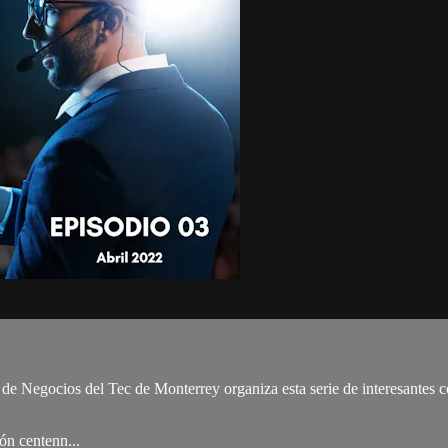
 de Negocios del Tec de Monterrey organiza esta serie de interesantes 
ión centenn...