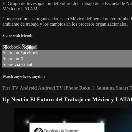
El Grupo de Investigación del Futuro del Trabajo de la Escuela de Ne
México y LATAM.
Conoce cómo las organizaciones en México definen el nuevo rumbo labor
ambiente de trabajo y los cambios en los procesos organizacionales.
Share with friends
Facebook
X
Email
Share on Facebook
Share on X
Share via Email
Watch anywhere, anytime
Fire TV
Android
Android TV
iPhone
Roku
®
Samsung Smart 
Up Next in
El Futuro del Trabajo en México y LAT