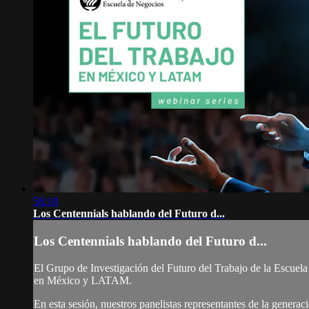
58:18
Los Centennials hablando del Futuro d...
Los Centennials hablando del Futuro d...
El Grupo de Investigación del Futuro del Trabajo de la Escuela
en México y LATAM.
En esta sesión, nuestros panelistas representantes de la generac