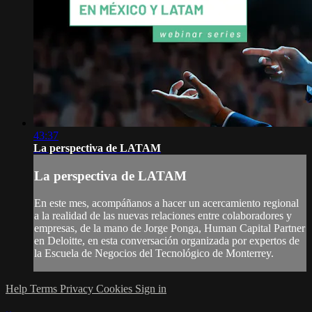
43:37
La perspectiva de LATAM
La perspectiva de LATAM
En este mes, acompáñanos a hacer un acercamiento regional
a la realidad de las nuevas relaciones entre colaboradores y
empresas, de la mano de Jorge Ponga, Human Capital Partner
en Deloitte, en esta conversación organizada por expertos de
la Escuela de Negocios del Tecnológico de Monterrey.
Help
Terms
Privacy
Cookies
Sign in