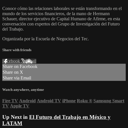
Conoce cómo las relaciones laborales se están transformando en el
mundo de los servicios financieros, de la mano de Hermann
Schauer, director ejecutivo de Capital Humano de Afirme, en esta
conversación con expertos del Grupo de Investigación del Futuro
del Trabajo.
Organizada por la Escuela de Negocios del Tec.
Share with friends
Facebook
X
Email
Share on Facebook
Share on X
Share via Email
Watch anywhere, anytime
Fire TV
Android
Android TV
iPhone
Roku
®
Samsung Smart
TV
Apple TV
Up Next in
El Futuro del Trabajo en México y
LATAM