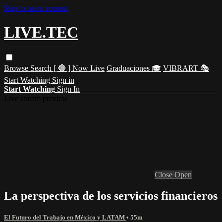
Skip to main content
LIVE.TEC
Browse
Search
[ 🔴 ] Now Live
Graduaciones 🎓
VIBRART 🎭
Start Watching
Sign in
Start Watching
Sign In
Live stream preview
Close
Open
La perspectiva de los servicios financieros
El Futuro del Trabajo en México y LATAM
• 55m