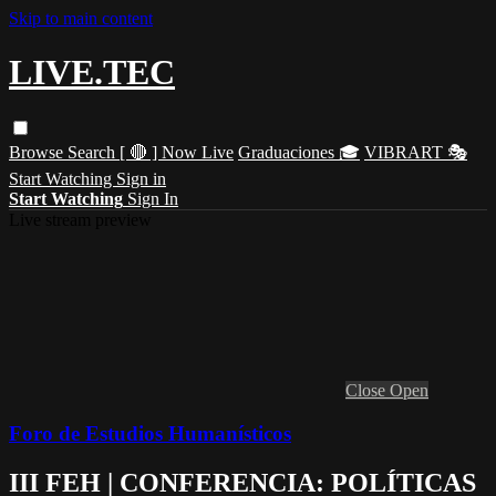
Skip to main content
LIVE.TEC
Browse
Search
[ 🔴 ] Now Live
Graduaciones 🎓
VIBRART 🎭
Start Watching
Sign in
Start Watching
Sign In
Live stream preview
Close
Open
Foro de Estudios Humanísticos
III FEH | CONFERENCIA: POLÍTICAS