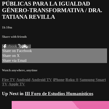
PÚBLICAS PARA LA IGUALDAD
GÉNERO-TRANSFORMATIVA / DRA.
TATIANA REVILLA
1h 10m
Share with friends
Facebook
X
Email
Share on Facebook
Share on X
Share via Email
Watch anywhere, anytime
Fire TV
Android
Android TV
iPhone
Roku
®
Samsung Smart
TV
Apple TV
Up Next in
III Foro de Estudios Humanísticos