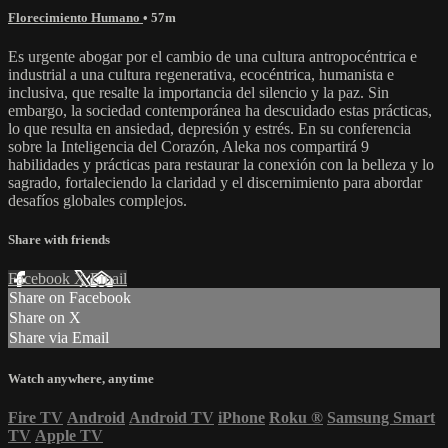
Florecimiento Humano
• 57m
Es urgente abogar por el cambio de una cultura antropocéntrica e
industrial a una cultura regenerativa, ecocéntrica, humanista e
inclusiva, que resalte la importancia del silencio y la paz. Sin
embargo, la sociedad contemporánea ha descuidado estas prácticas,
lo que resulta en ansiedad, depresión y estrés. En su conferencia
sobre la Inteligencia del Corazón, Aleka nos compartirá 9
habilidades y prácticas para restaurar la conexión con la belleza y lo
sagrado, fortaleciendo la claridad y el discernimiento para abordar
desafíos globales complejos.
Share with friends
Facebook
X
Email
Share on Facebook
Share on X
Share via Email
Watch anywhere, anytime
Fire TV
Android
Android TV
iPhone
Roku
®
Samsung Smart
TV
Apple TV