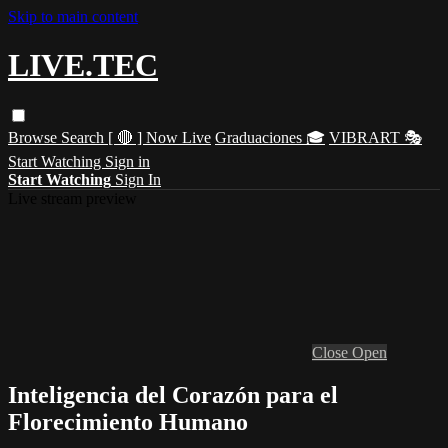
Skip to main content
LIVE.TEC
Browse
Search
[ 🔴 ] Now Live
Graduaciones 🎓
VIBRART 🎭
Start Watching
Sign in
Start Watching
Sign In
Live stream preview
Close
Open
Inteligencia del Corazón para el
Florecimiento Humano