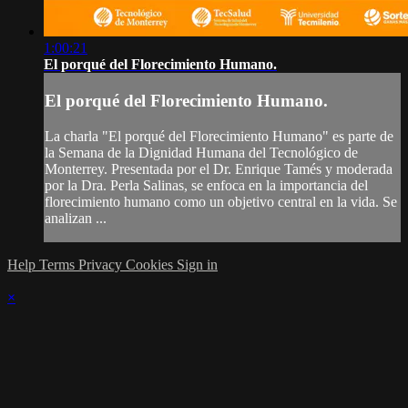
1:00:21
El porqué del Florecimiento Humano.
El porqué del Florecimiento Humano.
La charla "El porqué del Florecimiento Humano" es parte de
la Semana de la Dignidad Humana del Tecnológico de
Monterrey. Presentada por el Dr. Enrique Tamés y moderada
por la Dra. Perla Salinas, se enfoca en la importancia del
florecimiento humano como un objetivo central en la vida. Se
analizan ...
Help
Terms
Privacy
Cookies
Sign in
×