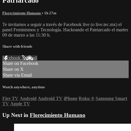
Patriarcado
Florecimiento Humano
• 1h 27m
Te invitamos a seguir a través de Facebook live (o live.tec.mx) el
panel Feminismos y Tecnología. Hackeando el Patriarcado el martes
09 de marzo a las 11:30 h.
Share with friends
Facebook
X
Email
Share on Facebook
Share on X
Share via Email
Watch anywhere, anytime
Fire TV
Android
Android TV
iPhone
Roku
®
Samsung Smart
TV
Apple TV
Up Next in
Florecimiento Humano