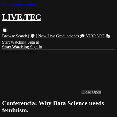
Skip to main content
LIVE.TEC
Browse
Search
[ 🔴 ] Now Live
Graduaciones 🎓
VIBRART 🎭
Start Watching
Sign in
Start Watching
Sign In
Live stream preview
Close
Open
Conferencia: Why Data Science needs
feminism.