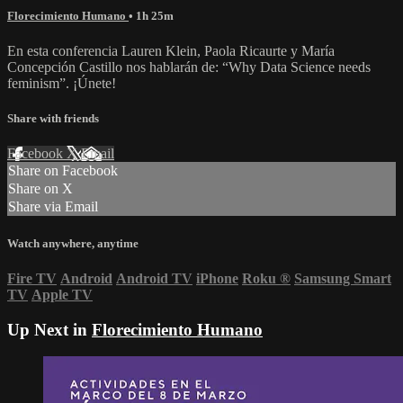
Florecimiento Humano
• 1h 25m
En esta conferencia Lauren Klein, Paola Ricaurte y María
Concepción Castillo nos hablarán de: “Why Data Science needs
feminism”. ¡Únete!
Share with friends
Facebook
X
Email
Share on Facebook
Share on X
Share via Email
Watch anywhere, anytime
Fire TV
Android
Android TV
iPhone
Roku
®
Samsung Smart
TV
Apple TV
Up Next in
Florecimiento Humano