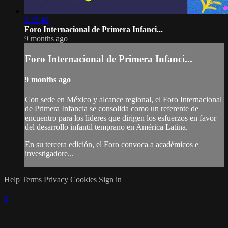
8:35:48
Foro Internacional de Primera Infanci...
9 months ago
Foro Internacional de Primera Infanci...
9 months ago
Con sede en México y alcance regional, el Foro Internacional
de Primera Infancia se consolida como un referente de
encuentro para los líderes que dirigen los esfuerzos en favor
del desarrollo infantil temprano en América Latina.
En su tercera edición, el Foro convoca a académicos e
investigadore...
Help
Terms
Privacy
Cookies
Sign in
×