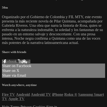
50m
Organizado por el Gobierno de Colombia y FIL MTY, este evento
presenta la más reciente novela de Pilar Quintana, acompañada por
Gabriela Riveros. Una obra que narra la historia de Rosa, quien se
enfrenta a la naturaleza indomable, la soledad y los fantasmas de su
pasado en un entorno salvaje y desconcertante. Con una prosa
intensa, Noche negra confirma a Quintana como una de las voces
más potentes de la narrativa latinoamericana actual.
Share with friends
Facebook
X
Email
Share on Facebook
Share on X
Share via Email
Watch anywhere, anytime
Fire TV
Android
Android TV
iPhone
Roku
®
Samsung Smart
TV
Apple TV
Help
Terms
Privacy
Cookies
Sign in