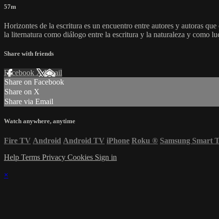
57m
Horizontes de la escritura es un encuentro entre autores y autoras qu
la liternatura como diálogo entre la escritura y la naturaleza y como lu
Share with friends
Facebook
X
Email
Share on Facebook
Share on X
Share via Email
Watch anywhere, anytime
Fire TV
Android
Android TV
iPhone
Roku
®
Samsung Smart 
Help
Terms
Privacy
Cookies
Sign in
×