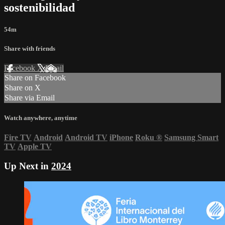
sostenibilidad
54m
Share with friends
Facebook
X
Email
Share on Facebook
Share on X
Share via Email
Watch anywhere, anytime
Fire TV
Android
Android TV
iPhone
Roku
®
Samsung Smart
TV
Apple TV
Up Next in
2024