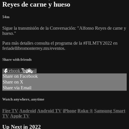
Reyes de carne y hueso
54m
Sigue la transmisión de la Conversación: "Alfonso Reyes de carne y
hueso."
Para más detalles consulta el programa de la #FILMTY2022 en
feriadellibromonterrey.mx/eventos.
Share with friends
Facebook
X
Email
Share on Facebook
Share on X
Share via Email
Watch anywhere, anytime
Fire TV
Android
Android TV
iPhone
Roku
®
Samsung Smart
TV
Apple TV
Up Next in
2022