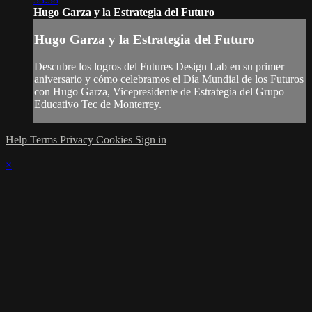
Hugo Garza y la Estrategia del Futuro
Hugo Garza y la Estrategia del Futuro
Descubre los logros del Futures Design Lab en su primer
aniversario y cómo celebramos el Día Mundial de los Futuros
con Hugo Garza, Vicepresidente de Estrategia del Grupo
Educativo Tec de Monterrey.
Help
Terms
Privacy
Cookies
Sign in
×