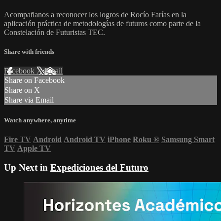
Acompañanos a reconocer los logros de Rocío Farías en la
aplicación práctica de metodologías de futuros como parte de la
Constelación de Futuristas TEC.
Share with friends
Facebook
X
Email
Share on Facebook
Share on X
Share via Email
Watch anywhere, anytime
Fire TV
Android
Android TV
iPhone
Roku
®
Samsung Smart
TV
Apple TV
Up Next in
Expediciones del Futuro