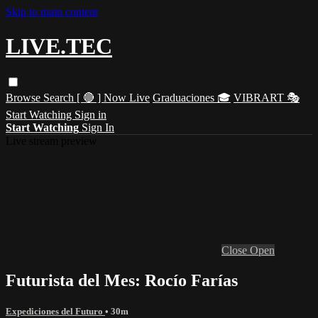
Skip to main content
LIVE.TEC
Browse
Search
[ 🔴 ] Now Live
Graduaciones 🎓
VIBRART 🎭
Start Watching
Sign in
Start Watching
Sign In
Live stream preview
Close
Open
Futurista del Mes: Rocío Farías
Expediciones del Futuro
• 30m