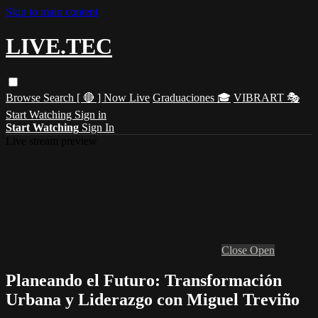
Skip to main content
LIVE.TEC
Browse
Search
[ 🔴 ] Now Live
Graduaciones 🎓
VIBRART 🎭
Start Watching
Sign in
Start Watching
Sign In
Live stream preview
Close
Open
Planeando el Futuro: Transformación
Urbana y Liderazgo con Miguel Treviño