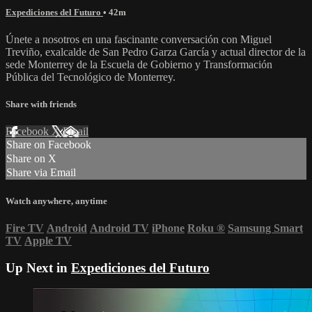
Expediciones del Futuro
• 42m
Únete a nosotros en una fascinante conversación con Miguel
Treviño, exalcalde de San Pedro Garza García y actual director de la
sede Monterrey de la Escuela de Gobierno y Transformación
Pública del Tecnológico de Monterrey.
Share with friends
Facebook
X
Email
Share on Facebook
Share on X
Share via Email
Watch anywhere, anytime
Fire TV
Android
Android TV
iPhone
Roku
®
Samsung Smart
TV
Apple TV
Up Next in
Expediciones del Futuro