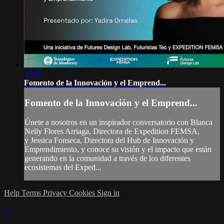
34:00
Fomento de la Innovación y el Emprend...
Fomento de la Innovación y el Emprend...
Únete a nosotros en un inspirador conversatorio con Blanca
Nelly Flores Arriaga, Directora de Expedition FEMSA,
y Jessica Fonseca, Directora del Hub de Innovación y
Emprendimiento, y conoce su visión y el impacto que están
generando en la comunidad a través de los diferentes
ecosistemas del Exped...
Help
Terms
Privacy
Cookies
Sign in
×