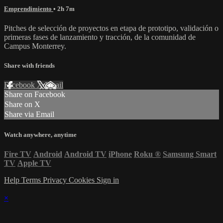
Emprendimiento
• 2h 7m
Pitches de selección de proyectos en etapa de prototipo, validación o
primeras fases de lanzamiento y tracción, de la comunidad de
Campus Monterrey.
Share with friends
Facebook
X
Email
Share on Facebook
Share on X
Share via Email
Watch anywhere, anytime
Fire TV
Android
Android TV
iPhone
Roku
®
Samsung Smart
TV
Apple TV
Help
Terms
Privacy
Cookies
Sign in
×