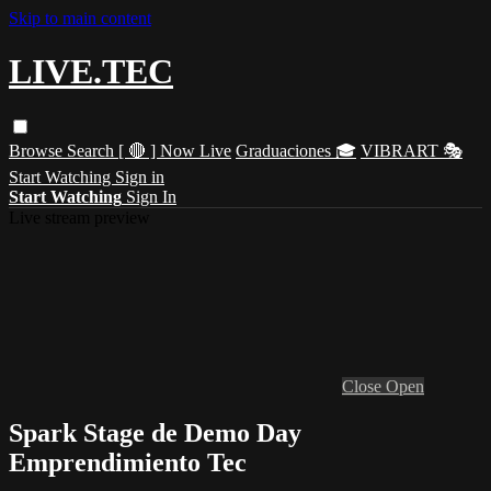
Skip to main content
LIVE.TEC
Browse
Search
[ 🔴 ] Now Live
Graduaciones 🎓
VIBRART 🎭
Start Watching
Sign in
Start Watching
Sign In
Live stream preview
Close
Open
Spark Stage de Demo Day
Emprendimiento Tec