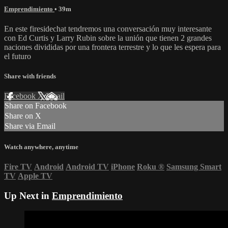
Emprendimiento
• 39m
En este firesidechat tendremos una conversación muy interesante
con Ed Curtis y Larry Rubin sobre la unión que tienen 2 grandes
naciones divididas por una frontera terrestre y lo que les espera para
el futuro
Share with friends
Facebook
X
Email
Share on Facebook
Share on X
Share via Email
Watch anywhere, anytime
Fire TV
Android
Android TV
iPhone
Roku
®
Samsung Smart
TV
Apple TV
Up Next in
Emprendimiento