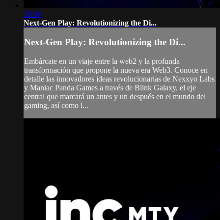
38:06
Next-Gen Play: Revolutionizing the Di...
Next-Gen Play: Revolutionizing the Di...
Embárcate en un viaje entre la web2 y la profunda
transformación que propone la nueva era Web3. Conoce en
detalle las innovadores ideas revolucionarias de Nexxyo Labs
y Maniac Panda Games a través de Blink Galaxy, el eje
central que marcará un antes y un después en el mundo del
gaming, así como l...