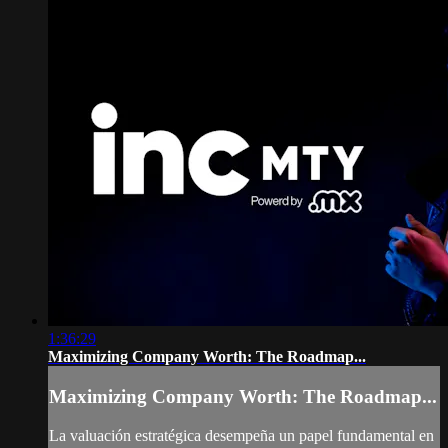
1:36:29
Maximizing Company Worth: The Roadmap...
Maximizing Company Worth: The Roadmap...
La valuación estratégica desempeña un papel fundamental en