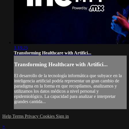
1:18:25
Transforming Healthcare with Artifici...
Transforming Healthcare with Artifici...
El desarrollo de la tecnología informática que subyace en la
inteligencia artificial podría representar un gran cambio de
paradigma en la forma en que recopilamos, analizamos y
utilizamos los datos médicos a nivel personal y
epidemiológico. La capacidad para analizar e interpretar
grandes cantida...
Help
Terms
Privacy
Cookies
Sign in
×