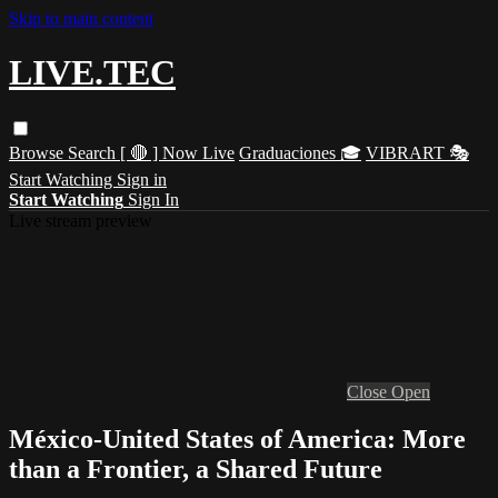
Skip to main content
LIVE.TEC
Browse
Search
[ 🔴 ] Now Live
Graduaciones 🎓
VIBRART 🎭
Start Watching
Sign in
Start Watching
Sign In
Live stream preview
Close
Open
México-United States of America: More
than a Frontier, a Shared Future