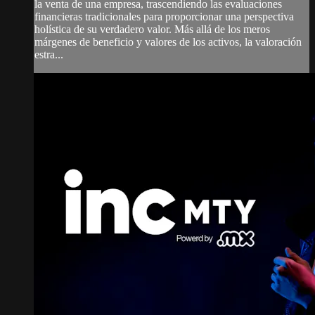
la venta de una empresa, trascendiendo las evaluaciones
financieras tradicionales para proporcionar una perspectiva
holística de su verdadero valor. Más allá de los meros
márgenes de beneficio y valores de los activos, la valoración
estra...