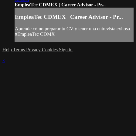
EmpleaTec CDMEX | Career Advisor - Pr...
EmpleaTec CDMEX | Career Advisor - Pr...
Aprende cómo preparar tu CV y tener una entrevista exitosa.
#EmpleaTec CDMX
Help
Terms
Privacy
Cookies
Sign in
×