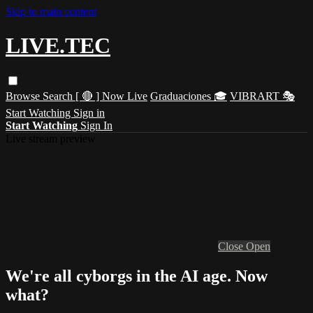
Skip to main content
LIVE.TEC
Browse
Search
[ 🔴 ] Now Live
Graduaciones 🎓
VIBRART 🎭
Start Watching
Sign in
Start Watching
Sign In
Live stream preview
Close
Open
We're all cyborgs in the AI age. Now
what?