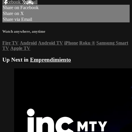
Facebook
X
Email
Share on Facebook
Share on X
Share via Email
Watch anywhere, anytime
Fire TV
Android
Android TV
iPhone
Roku
®
Samsung Smart
TV
Apple TV
Up Next in
Emprendimiento