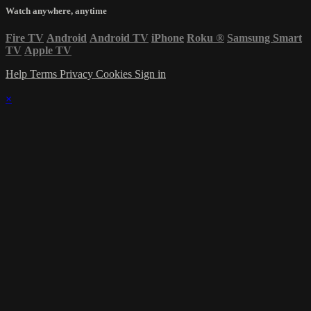
Watch anywhere, anytime
Fire TV
Android
Android TV
iPhone
Roku
®
Samsung Smart
TV
Apple TV
Help
Terms
Privacy
Cookies
Sign in
×