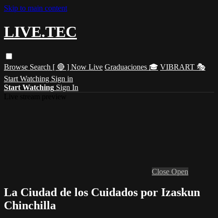
Skip to main content
LIVE.TEC
Browse
Search
[ 🔴 ] Now Live
Graduaciones 🎓
VIBRART 🎭
Start Watching
Sign in
Start Watching
Sign In
Live stream preview
Close
Open
La Ciudad de los Cuidados por Izaskun
Chinchilla