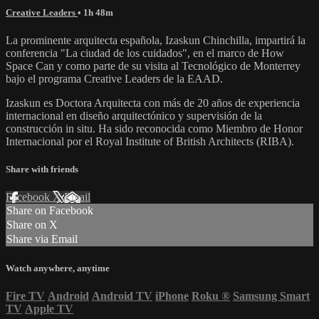
Creative Leaders
• 1h 48m
La prominente arquitecta española, Izaskun Chinchilla, impartirá la
conferencia "La ciudad de los cuidados", en el marco de How
Space Can y como parte de su visita al Tecnológico de Monterrey
bajo el programa Creative Leaders de la EAAD.
Izaskun es Doctora Arquitecta con más de 20 años de experiencia
internacional en diseño arquitectónico y supervisión de la
construcción in situ. Ha sido reconocida como Miembro de Honor
Internacional por el Royal Institute of British Architects (RIBA).
Share with friends
Facebook
X
Email
Share on Facebook
Share on X
Share via Email
Watch anywhere, anytime
Fire TV
Android
Android TV
iPhone
Roku
®
Samsung Smart
TV
Apple TV