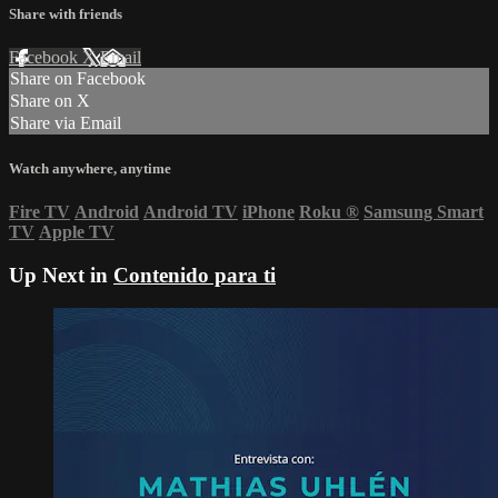
Share with friends
Facebook
X
Email
Share on Facebook
Share on X
Share via Email
Watch anywhere, anytime
Fire TV
Android
Android TV
iPhone
Roku
®
Samsung Smart
TV
Apple TV
Up Next in
Contenido para ti