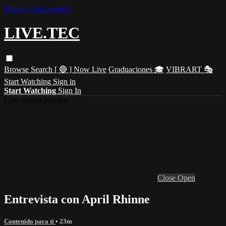
Skip to main content
LIVE.TEC
Browse
Search
[ 🔴 ] Now Live
Graduaciones 🎓
VIBRART 🎭
Start Watching
Sign in
Start Watching
Sign In
Live stream preview
Close
Open
Entrevista con April Rhinne
Contenido para ti
• 23m