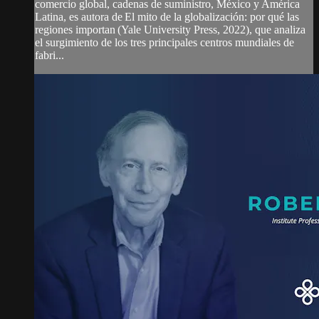
comercio global, cadenas de suministro, México y América
Latina, es autora de El mito de la globalización: por qué las
regiones importan (Yale University Press, 2022), que analiza
el surgimiento de los tres principales centros mundiales de
fabri...