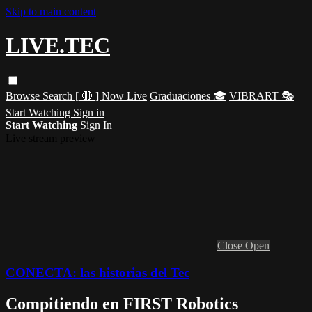
Skip to main content
LIVE.TEC
Browse
Search
[ 🔴 ] Now Live
Graduaciones 🎓
VIBRART 🎭
Start Watching
Sign in
Start Watching
Sign In
Live stream preview
Close
Open
CONECTA: las historias del Tec
Compitiendo en FIRST Robotics