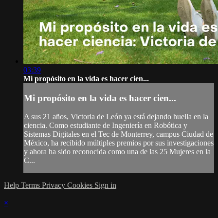
03:39
Mi propósito en la vida es hacer cien...
Mi propósito en la vida es hacer cien...
A sus 21 años, Victoria de León ya está dejando huella en la
ciencia. Como estudiante de Ingeniería en Robótica y
Sistemas Digitales en el Tec de Monterrey, campus Ciudad de
México, ha recibido múltiples premios por sus investigaciones
y ahora ha sido reconocida como una de las 25 Mujeres en la
C...
Help
Terms
Privacy
Cookies
Sign in
×