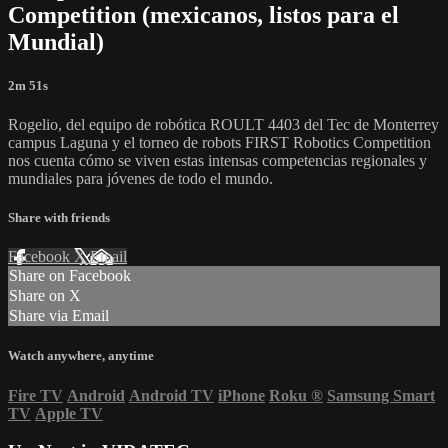
Competition (mexicanos, listos para el
Mundial)
2m 51s
Rogelio, del equipo de robótica ROULT 4403 del Tec de Monterrey
campus Laguna y el torneo de robots FIRST Robotics Competition
nos cuenta cómo se viven estas intensas competencias regionales y
mundiales para jóvenes de todo el mundo.
Share with friends
Facebook
X
Email
Share on Facebook
Share on X
Share via Email
Watch anywhere, anytime
Fire TV
Android
Android TV
iPhone
Roku
®
Samsung Smart
TV
Apple TV