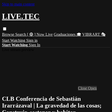
Skip to main content
LIVE.TEC
Browse
Search
[ 🔴 ] Now Live
Graduaciones 🎓
VIBRART 🎭
Start Watching
Sign in
Start Watching
Sign In
Live stream preview
Close
Open
CLB Conferencia de Sebastián
Irarrázaval | La gravedad de las cosas;