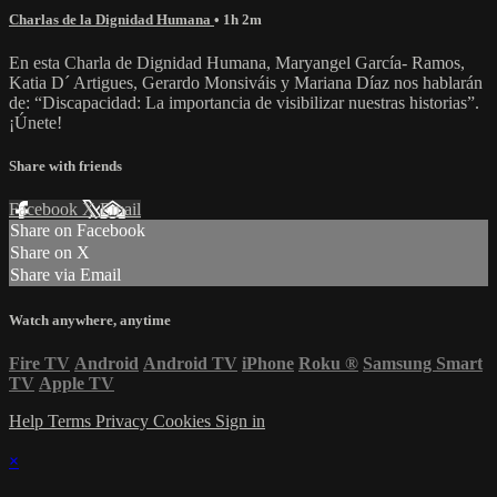
Charlas de la Dignidad Humana
• 1h 2m
En esta Charla de Dignidad Humana, Maryangel García- Ramos,
Katia D´ Artigues, Gerardo Monsiváis y Mariana Díaz nos hablarán
de: “Discapacidad: La importancia de visibilizar nuestras historias”.
¡Únete!
Share with friends
Facebook
X
Email
Share on Facebook
Share on X
Share via Email
Watch anywhere, anytime
Fire TV
Android
Android TV
iPhone
Roku
®
Samsung Smart
TV
Apple TV
Help
Terms
Privacy
Cookies
Sign in
×