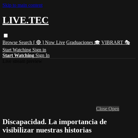
Skip to main content
LIVE.TEC
Browse
Search
[ 🔴 ] Now Live
Graduaciones 🎓
VIBRART 🎭
Start Watching
Sign in
Start Watching
Sign In
Live stream preview
Close
Open
Discapacidad. La importancia de
visibilizar nuestras historias